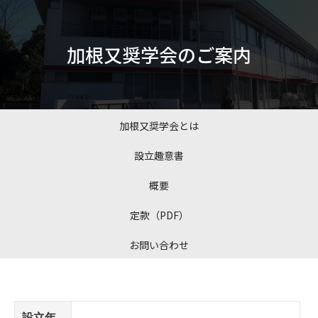
加根又奨学会のご案内
加根又奨学会とは
設立趣意書
概要
定款（PDF）
お問い合わせ
設立年