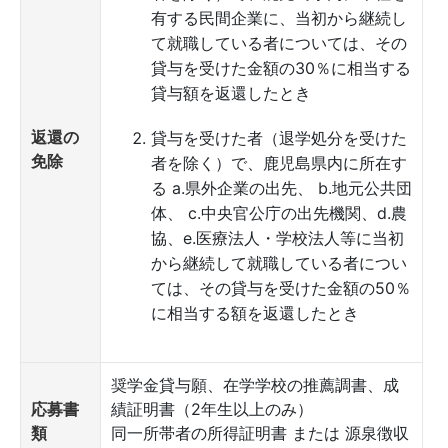
有する民間企業に、当初から継続し
て就職している者については、その
貸与を受けた金額の30％に相当する
貸与額を返還したとき
返還の
貸与を受けた者（退学処分を受けた
免除
者を除く）で、鹿児島県内に所在す
る a.県外企業の出先、 b.地元公共団
体、 c.中央官公庁の出先機関、d.農
協、e.医療法人・学校法人等に当初
から継続して就職している者につい
ては、その貸与を受けた金額の50％
に相当する額を返還したとき
奨学金貸与願、在学学校の推薦調書、成
応募書
績証明書（2年生以上のみ）
類
同一所帯者の所得証明書 または 源泉徴収