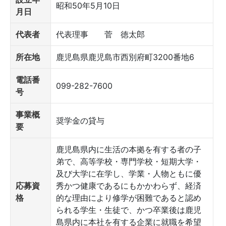
昭和50年5月10日
月日
代表者
代表理事 菅 徳太郎
所在地
鹿児島県鹿児島市西別府町3200番地6
電話番
099-282-7600
号
事業概
奨学金の貸与
要
鹿児島県内に生活の本拠を有する者の子
弟で、高等学校・専門学校・短期大学・
及び大学に在学し、学業・人物ともに優
応募資
秀かつ健康であるにもかかわらず、経済
格
的な理由により修学が困難であると認め
られる学生・生徒で、かつ卒業後は鹿児
島県内に本社を有する企業に就職を希望